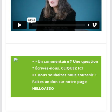
=> Un commentaire ? Une question
? Écrivez-nous.
CLIQUEZ ICI
=> Vous souhaitez nous soutenir ?
Faites un don sur notre page
HELLOASSO